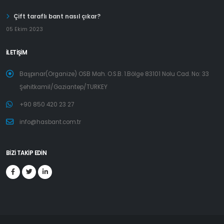
Çift taraflı bant nasıl çıkar?
05 Ekim 2023
İLETİŞİM
Başpınar(Organize) OSB Mah. O.S.B. 1.Bölge 83101 Nolu Cad. No: 33
Şehitkamil/Gaziantep/TURKEY
+90 850 420 23 27
info@hasbant.com.tr
BİZİ TAKİP EDİN